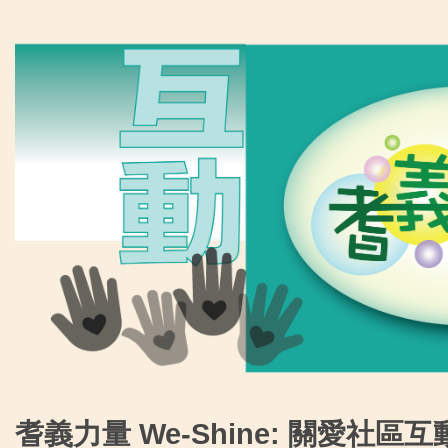
圖
片
耆義力量 We-Shine:
關愛社區互