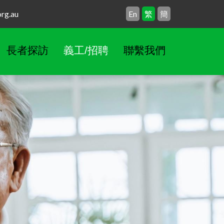
g.au
En
繁
簡
長者探訪
義工/招聘
聯繫我們