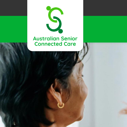
移
至
主
內
圖
容
片